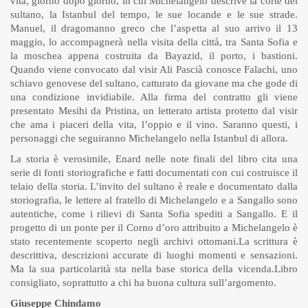
vita, giorno dopo giorno, in cui Michelangelo descrive la corte del
sultano, la Istanbul del tempo, le sue locande e le sue strade.
Manuel, il dragomanno greco che l’aspetta al suo arrivo il 13
maggio, lo accompagnerà nella visita della città, tra Santa Sofia e
la moschea appena costruita da Bayazid, il porto, i bastioni.
Quando viene convocato dal visir Ali Pascià conosce Falachi, uno
schiavo genovese del sultano, catturato da giovane ma che gode di
una condizione invidiabile. Alla firma del contratto gli viene
presentato Mesihi da Pristina, un letterato artista protetto dal visir
che ama i piaceri della vita, l’oppio e il vino. Saranno questi, i
personaggi che seguiranno Michelangelo nella Istanbul di allora.
La storia è verosimile, Enard nelle note finali del libro cita una
serie di fonti storiografiche e fatti documentati con cui costruisce il
telaio della storia. L’invito del sultano è reale e documentato dalla
storiografia, le lettere al fratello di Michelangelo e a Sangallo sono
autentiche, come i rilievi di Santa Sofia spediti a Sangallo. E il
progetto di un ponte per il Corno d’oro attribuito a Michelangelo è
stato recentemente scoperto negli archivi ottomani.La scrittura è
descrittiva, descrizioni accurate di luoghi momenti e sensazioni.
Ma la sua particolarità sta nella base storica della vicenda.Libro
consigliato, soprattutto a chi ha buona cultura sull’argomento.
Giuseppe Chindamo