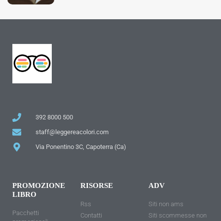
392 8000 500
staff@leggereacolori.com
Via Ponentino 3C, Capoterra (Ca)
PROMOZIONE
RISORSE
ADV
LIBRO
Rss
Siti non ams
Pacchetti
Contatti
Siti scommesse non