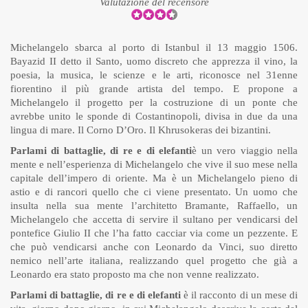
Valutazione del recensore
Michelangelo sbarca al porto di Istanbul il 13 maggio 1506.
Bayazid II detto il Santo, uomo discreto che apprezza il vino, la
poesia, la musica, le scienze e le arti, riconosce nel 31enne
fiorentino il più grande artista del tempo. E propone a
Michelangelo il progetto per la costruzione di un ponte che
avrebbe unito le sponde di Costantinopoli, divisa in due da una
lingua di mare. Il Corno D’Oro. Il Khrusokeras dei bizantini.
Parlami di battaglie, di re e di elefanti
è un vero viaggio nella
mente e nell’esperienza di Michelangelo che vive il suo mese nella
capitale dell’impero di oriente. Ma è un Michelangelo pieno di
astio e di rancori quello che ci viene presentato. Un uomo che
insulta nella sua mente l’architetto Bramante, Raffaello, un
Michelangelo che accetta di servire il sultano per vendicarsi del
pontefice Giulio II che l’ha fatto cacciar via come un pezzente. E
che può vendicarsi anche con Leonardo da Vinci, suo diretto
nemico nell’arte italiana, realizzando quel progetto che già a
Leonardo era stato proposto ma che non venne realizzato.
Parlami di battaglie, di re e di elefanti
è il racconto di un mese di