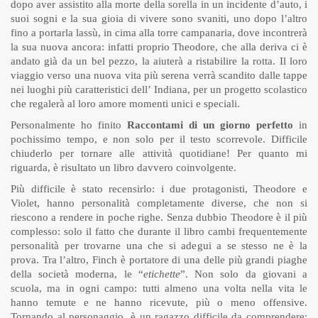
dopo aver assistito alla morte della sorella in un incidente d’auto, i
suoi sogni e la sua gioia di vivere sono svaniti, uno dopo l’altro
fino a portarla lassù, in cima alla torre campanaria, dove incontrerà
la sua nuova ancora: infatti proprio Theodore, che alla deriva ci è
andato già da un bel pezzo, la aiuterà a ristabilire la rotta. Il loro
viaggio verso una nuova vita più serena verrà scandito dalle tappe
nei luoghi più caratteristici dell’ Indiana, per un progetto scolastico
che regalerà al loro amore momenti unici e speciali.
Personalmente ho finito
Raccontami di un giorno perfetto
in
pochissimo tempo, e non solo per il testo scorrevole. Difficile
chiuderlo per tornare alle attività quotidiane! Per quanto mi
riguarda, è risultato un libro davvero coinvolgente.
Più difficile è stato recensirlo: i due protagonisti, Theodore e
Violet, hanno personalità completamente diverse, che non si
riescono a rendere in poche righe. Senza dubbio Theodore è il più
complesso: solo il fatto che durante il libro cambi frequentemente
personalità per trovarne una che si adegui a se stesso ne è la
prova. Tra l’altro, Finch è portatore di una delle più grandi piaghe
della società moderna, le “
etichette
”. Non solo da giovani a
scuola, ma in ogni campo: tutti almeno una volta nella vita le
hanno temute e ne hanno ricevute, più o meno offensive.
Tornando al personaggio, è un ragazzo difficile da comprendere: