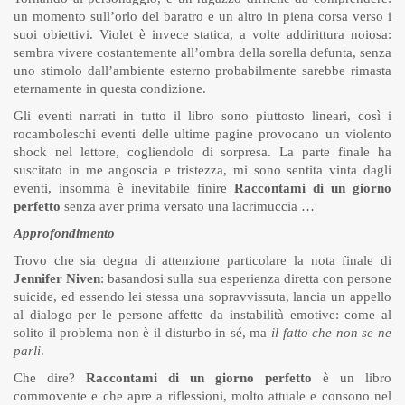
un momento sull’orlo del baratro e un altro in piena corsa verso i
suoi obiettivi. Violet è invece statica, a volte addirittura noiosa:
sembra vivere costantemente all’ombra della sorella defunta, senza
uno stimolo dall’ambiente esterno probabilmente sarebbe rimasta
eternamente in questa condizione.
Gli eventi narrati in tutto il libro sono piuttosto lineari, così i
rocamboleschi eventi delle ultime pagine provocano un violento
shock nel lettore, cogliendolo di sorpresa. La parte finale ha
suscitato in me angoscia e tristezza, mi sono sentita vinta dagli
eventi, insomma è inevitabile finire
Raccontami di un giorno
perfetto
senza aver prima versato una lacrimuccia …
Approfondimento
Trovo che sia degna di attenzione particolare la nota finale di
Jennifer Niven
: basandosi sulla sua esperienza diretta con persone
suicide, ed essendo lei stessa una sopravvissuta, lancia un appello
al dialogo per le persone affette da instabilità emotive: come al
solito il problema non è il disturbo in sé, ma
il fatto che non se ne
parli
.
Che dire?
Raccontami di un giorno perfetto
è un libro
commovente e che apre a riflessioni, molto attuale e consono nel