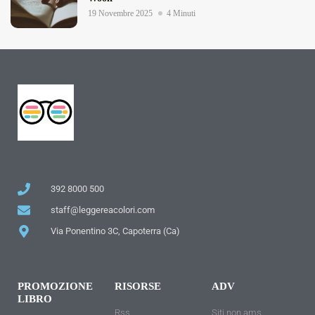
19 Novembre 2025
4 Minuti
392 8000 500
staff@leggereacolori.com
Via Ponentino 3C, Capoterra (Ca)
PROMOZIONE
RISORSE
ADV
LIBRO
Rss
Siti non ams