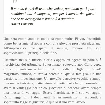
Il mondo è quel disastro che vedete, non tanto per i guai
combinati dai delinquenti, ma per l’inerzia dei giusti
che se ne accorgono e stanno lì a guardare.
Albert Einstein
Una sera come tante, in una città come molte. Flavio, discutibile
uomo benestante, si apparta con una giovane prostituta nigeriana.
All’improvviso uno sparo, il sangue, l’orrore. Un solo
sopravvissuto, il principio della fine.
Rintanato nel suo ufficio, Carlo Cappai, ex agente di polizia, è
l’archivista del tribunale. Sottostimato, sottovalutato, Carlo cerca
di far dimenticare a tutti chi è in realtà, il figlio di “quel”
magistrato famoso, di
quella
cerchia di
quella
famiglia. Ha una
passione, l’investigazione. Un novello detective vecchio stampo,
una mente finissima, l’attenzione ai particolari che gli consente di
avere il vantaggio del tipico giocatore di scacchi: avere sempre
una mossa di vantaggio. Essere l’archivista è il suo vantaggio;
Carlo legge tutti i documenti, le testimonianze, i resoconti, e
soprattutto legge la giustizia, è quello il suo vero lavoro.