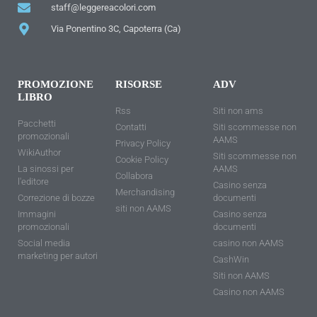
staff@leggereacolori.com
Via Ponentino 3C, Capoterra (Ca)
PROMOZIONE
RISORSE
ADV
LIBRO
Rss
Siti non ams
Pacchetti
Contatti
Siti scommesse non
promozionali
AAMS
Privacy Policy
WikiAuthor
Siti scommesse non
Cookie Policy
La sinossi per
AAMS
Collabora
l'editore
Casino senza
Merchandising
Correzione di bozze
documenti
siti non AAMS
Immagini
Casino senza
promozionali
documenti
Social media
casino non AAMS
marketing per autori
CashWin
Siti non AAMS
Casino non AAMS