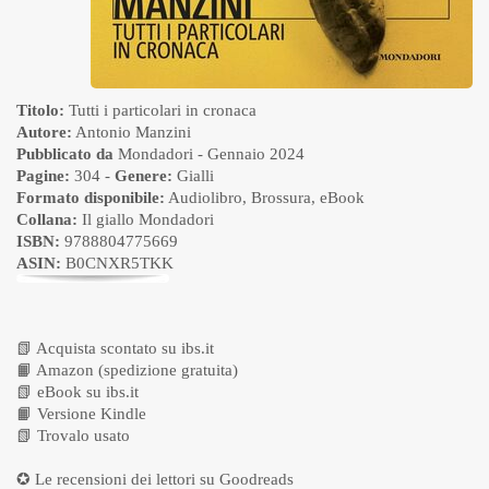
Titolo:
Tutti i particolari in cronaca
Autore:
Antonio Manzini
Pubblicato da
Mondadori
- Gennaio 2024
Pagine:
304 -
Genere:
Gialli
Formato disponibile:
Audiolibro
,
Brossura
,
eBook
Collana:
Il giallo Mondadori
ISBN:
9788804775669
ASIN:
B0CNXR5TKK
📗
Acquista scontato su ibs.it
📙
Amazon (spedizione gratuita)
📗
eBook su ibs.it
📙
Versione Kindle
📗
Trovalo usato
✪ Le recensioni dei lettori su
Goodreads