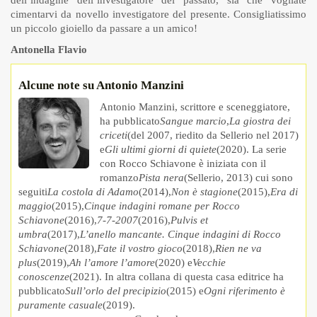
dell’indagine dell’investigatore del passato, sia che vogliate
cimentarvi da novello investigatore del presente. Consigliatissimo
un piccolo gioiello da passare a un amico!
Antonella Flavio
Alcune note su Antonio Manzini
Antonio Manzini, scrittore e sceneggiatore,
ha pubblicato
Sangue marcio
,
La giostra dei
criceti
(del 2007, riedito da Sellerio nel 2017)
e
Gli ultimi giorni di quiete
(2020). La serie
con Rocco Schiavone è iniziata con il
romanzo
Pista nera
(Sellerio, 2013) cui sono
seguiti
La costola di Adamo
(2014),
Non è stagione
(2015),
Era di
maggio
(2015),
Cinque indagini romane per Rocco
Schiavone
(2016),
7-7-2007
(2016),
Pulvis et
umbra
(2017),
L’anello mancante. Cinque indagini di Rocco
Schiavone
(2018),
Fate il vostro gioco
(2018),
Rien ne va
plus
(2019),
Ah l’amore l’amore
(2020) e
Vecchie
conoscenze
(2021). In altra collana di questa casa editrice ha
pubblicato
Sull’orlo del precipizio
(2015) e
Ogni riferimento è
puramente casuale
(2019).