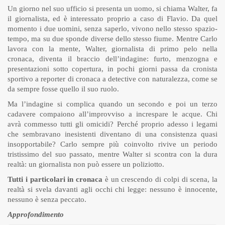
Un giorno nel suo ufficio si presenta un uomo, si chiama Walter, fa
il giornalista, ed è interessato proprio a caso di Flavio. Da quel
momento i due uomini, senza saperlo, vivono nello stesso spazio-
tempo, ma su due sponde diverse dello stesso fiume. Mentre Carlo
lavora con la mente, Walter, giornalista di primo pelo nella
cronaca, diventa il braccio dell’indagine: furto, menzogna e
presentazioni sotto copertura, in pochi giorni passa da cronista
sportivo a reporter di cronaca a detective con naturalezza, come se
da sempre fosse quello il suo ruolo.
Ma l’indagine si complica quando un secondo e poi un terzo
cadavere compaiono all’improvviso a increspare le acque. Chi
avrà commesso tutti gli omicidi? Perché proprio adesso i legami
che sembravano inesistenti diventano di una consistenza quasi
insopportabile? Carlo sempre più coinvolto rivive un periodo
tristissimo del suo passato, mentre Walter si scontra con la dura
realtà: un giornalista non può essere un poliziotto.
Tutti i particolari in cronaca
è un crescendo di colpi di scena, la
realtà si svela davanti agli occhi chi legge: nessuno è innocente,
nessuno è senza peccato.
Approfondimento