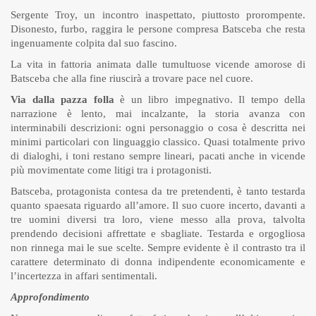
Sergente Troy, un incontro inaspettato, piuttosto prorompente.
Disonesto, furbo, raggira le persone compresa Batsceba che resta
ingenuamente colpita dal suo fascino.
La vita in fattoria animata dalle tumultuose vicende amorose di
Batsceba che alla fine riuscirà a trovare pace nel cuore.
Via dalla pazza folla
è un libro impegnativo. Il tempo della
narrazione è lento, mai incalzante, la storia avanza con
interminabili descrizioni: ogni personaggio o cosa è descritta nei
minimi particolari con linguaggio classico. Quasi totalmente privo
di dialoghi, i toni restano sempre lineari, pacati anche in vicende
più movimentate come litigi tra i protagonisti.
Batsceba, protagonista contesa da tre pretendenti, è tanto testarda
quanto spaesata riguardo all’amore. Il suo cuore incerto, davanti a
tre uomini diversi tra loro, viene messo alla prova, talvolta
prendendo decisioni affrettate e sbagliate. Testarda e orgogliosa
non rinnega mai le sue scelte. Sempre evidente è il contrasto tra il
carattere determinato di donna indipendente economicamente e
l’incertezza in affari sentimentali.
Approfondimento