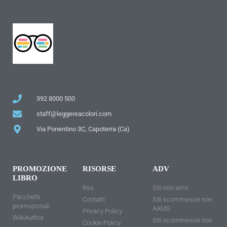
392 8000 500
staff@leggereacolori.com
Via Ponentino 3C, Capoterra (Ca)
PROMOZIONE
RISORSE
ADV
LIBRO
Rss
Siti non ams
Pacchetti
Contatti
Siti scommesse non
promozionali
AAMS
Privacy Policy
WikiAuthor
Siti scommesse non
Cookie Policy