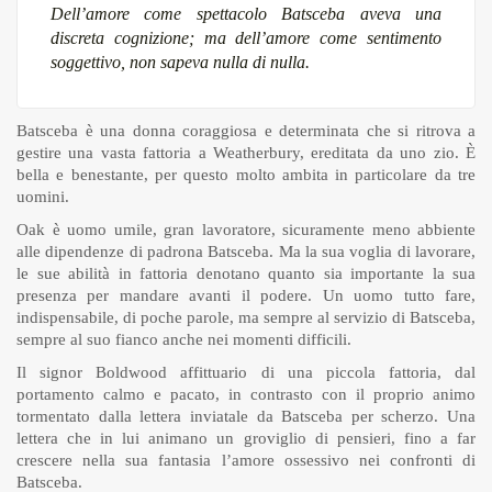
Dell’amore come spettacolo Batsceba aveva una
discreta cognizione; ma dell’amore come sentimento
soggettivo, non sapeva nulla di nulla.
Batsceba è una donna coraggiosa e determinata che si ritrova a
gestire una vasta fattoria a Weatherbury, ereditata da uno zio. È
bella e benestante, per questo molto ambita in particolare da tre
uomini.
Oak è uomo umile, gran lavoratore, sicuramente meno abbiente
alle dipendenze di padrona Batsceba. Ma la sua voglia di lavorare,
le sue abilità in fattoria denotano quanto sia importante la sua
presenza per mandare avanti il podere. Un uomo tutto fare,
indispensabile, di poche parole, ma sempre al servizio di Batsceba,
sempre al suo fianco anche nei momenti difficili.
Il signor Boldwood affittuario di una piccola fattoria, dal
portamento calmo e pacato, in contrasto con il proprio animo
tormentato dalla lettera inviatale da Batsceba per scherzo. Una
lettera che in lui animano un groviglio di pensieri, fino a far
crescere nella sua fantasia l’amore ossessivo nei confronti di
Batsceba.