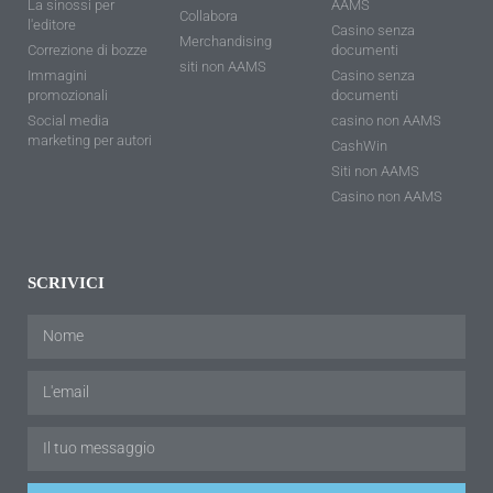
La sinossi per
AAMS
Collabora
l'editore
Casino senza
Merchandising
Correzione di bozze
documenti
siti non AAMS
Immagini
Casino senza
promozionali
documenti
Social media
casino non AAMS
marketing per autori
CashWin
Siti non AAMS
Casino non AAMS
SCRIVICI