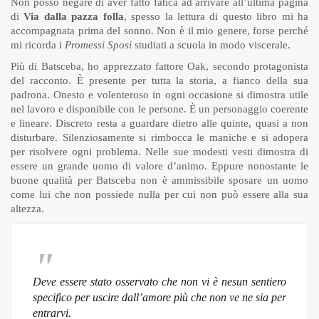
Non posso negare di aver fatto fatica ad arrivare all’ultima pagina
di
Via dalla pazza folla
, spesso la lettura di questo libro mi ha
accompagnata prima del sonno. Non è il mio genere, forse perché
mi ricorda i
Promessi Sposi
studiati a scuola in modo viscerale.
Più di Batsceba, ho apprezzato fattore Oak, secondo protagonista
del racconto. È presente per tutta la storia, a fianco della sua
padrona. Onesto e volenteroso in ogni occasione si dimostra utile
nel lavoro e disponibile con le persone. È un personaggio coerente
e lineare. Discreto resta a guardare dietro alle quinte, quasi a non
disturbare. Silenziosamente si rimbocca le maniche e si adopera
per risolvere ogni problema. Nelle sue modesti vesti dimostra di
essere un grande uomo di valore d’animo. Eppure nonostante le
buone qualità per Batsceba non è ammissibile sposare un uomo
come lui che non possiede nulla per cui non può essere alla sua
altezza.
Deve essere stato osservato che non vi è nesun sentiero
specifico per uscire dall’amore più che non ve ne sia per
entrarvi.