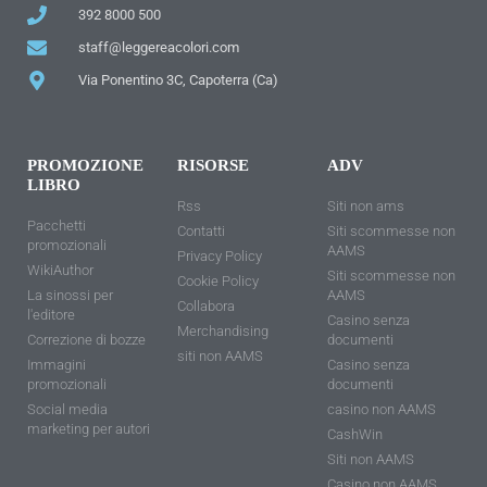
392 8000 500
staff@leggereacolori.com
Via Ponentino 3C, Capoterra (Ca)
PROMOZIONE
RISORSE
ADV
LIBRO
Rss
Siti non ams
Pacchetti
Contatti
Siti scommesse non
promozionali
AAMS
Privacy Policy
WikiAuthor
Siti scommesse non
Cookie Policy
La sinossi per
AAMS
Collabora
l'editore
Casino senza
Merchandising
Correzione di bozze
documenti
siti non AAMS
Immagini
Casino senza
promozionali
documenti
Social media
casino non AAMS
marketing per autori
CashWin
Siti non AAMS
Casino non AAMS