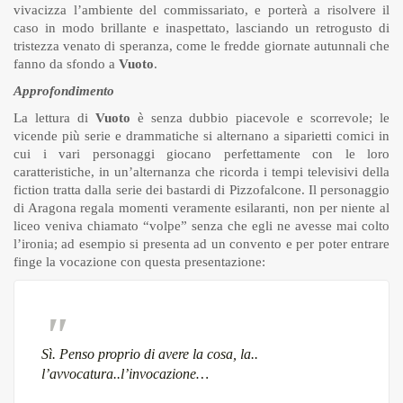
vivacizza l’ambiente del commissariato, e porterà a risolvere il
caso in modo brillante e inaspettato, lasciando un retrogusto di
tristezza venato di speranza, come le fredde giornate autunnali che
fanno da sfondo a
Vuoto
.
Approfondimento
La lettura di
Vuoto
è senza dubbio piacevole e scorrevole; le
vicende più serie e drammatiche si alternano a siparietti comici in
cui i vari personaggi giocano perfettamente con le loro
caratteristiche, in un’alternanza che ricorda i tempi televisivi della
fiction tratta dalla serie dei bastardi di Pizzofalcone. Il personaggio
di Aragona regala momenti veramente esilaranti, non per niente al
liceo veniva chiamato “volpe” senza che egli ne avesse mai colto
l’ironia; ad esempio si presenta ad un convento e per poter entrare
finge la vocazione con questa presentazione:
Sì. Penso proprio di avere la cosa, la..
l’avvocatura..l’invocazione…