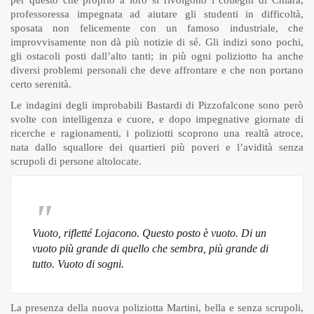
per questo che proprio a loro si rivolgono i colleghi di Chiara,
professoressa impegnata ad aiutare gli studenti in difficoltà,
sposata non felicemente con un famoso industriale, che
improvvisamente non dà più notizie di sé. Gli indizi sono pochi,
gli ostacoli posti dall’alto tanti; in più ogni poliziotto ha anche
diversi problemi personali che deve affrontare e che non portano
certo serenità.
Le indagini degli improbabili Bastardi di Pizzofalcone sono però
svolte con intelligenza e cuore, e dopo impegnative giornate di
ricerche e ragionamenti, i poliziotti scoprono una realtà atroce,
nata dallo squallore dei quartieri più poveri e l’avidità senza
scrupoli di persone altolocate.
Vuoto, rifletté Lojacono. Questo posto è vuoto. Di un
vuoto più grande di quello che sembra, più grande di
tutto. Vuoto di sogni.
La presenza della nuova poliziotta Martini, bella e senza scrupoli,