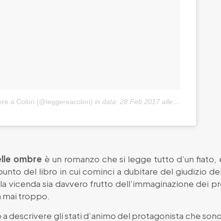
re a Colori (@leggereacolori)
in data:
28 Feb 2017 alle ore 12:03 PST
elle ombre
è un romanzo che si legge tutto d’un fiato, 
punto del libro in cui cominci a dubitare del giudizio d
la vicenda sia davvero frutto dell’immaginazione dei prot
a mai troppo.
 a descrivere gli stati d’animo del protagonista che sono