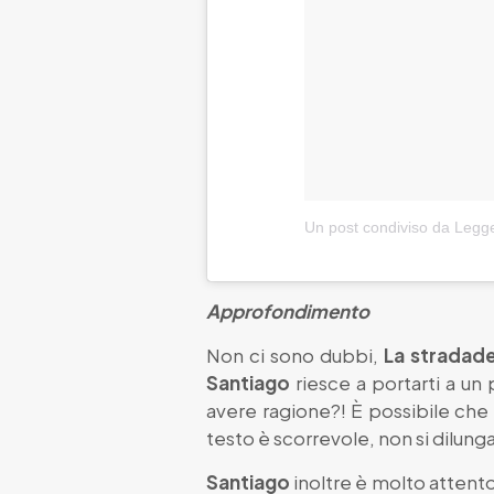
Un post condiviso da Legge
Approfondimento
Non ci sono dubbi,
La stradad
Santiago
riesce a portarti a un 
avere ragione?! È possibile che 
testo è scorrevole, non si dilung
Santiago
inoltre è molto attento