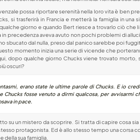
nzale possa riportare serenità nella loro vita è ben prest
cks, si trasferirà in Francia e metterà la famiglia in un
 qualche giorno e quando Bert riesce a trovarlo ciò che l
già in precedenza aveva avuto non pochi problemi di alluci
o sbucato dal nulla, preso dal panico sarebbe poi fuggit
questo momento inizia una serie di vicende che porteranno
e qui, dopo qualche giorno Chucks viene trovato morto, sa
iù oscuri?
ntasmi, erano state le ultime parole di Chucks. E io crede
e Chucks fosse venuto a dirmi qualcosa, per avvisarmi che
posava in pace.
utto su un mistero da scoprire. Si tratta di capire cosa s
 stesso protagonista. Ed è allo stesso tempo una corsa c
 della sua famiglia.