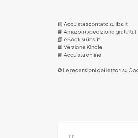
📗
Acquista scontato su ibs.it
📙
Amazon (spedizione gratuita)
📗
eBook su ibs.it
📙
Versione Kindle
📙
Acquista online
✪ Le recensioni dei lettori su
Goo