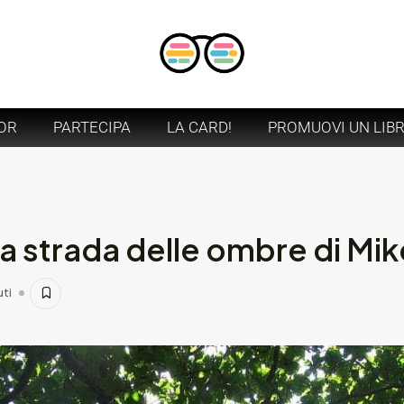
OR
PARTECIPA
LA CARD!
PROMUOVI UN LIB
a strada delle ombre di Mik
uti