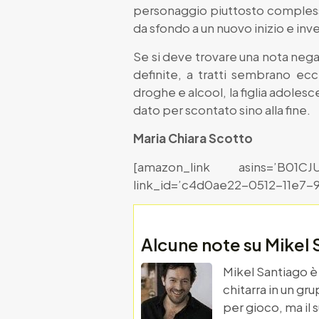
personaggio piuttosto complesso
da sfondo a un nuovo inizio e inv
Se si deve trovare una nota nega
definite, a tratti sembrano ecc
droghe e alcool, la figlia adoles
dato per scontato sino alla fine.
Maria Chiara Scotto
[amazon_link asins=’B01CJ
link_id=’c4d0ae22-0512-11e7-
Alcune note su Mikel
Mikel Santiago è 
chitarra in un gr
per gioco, ma il 