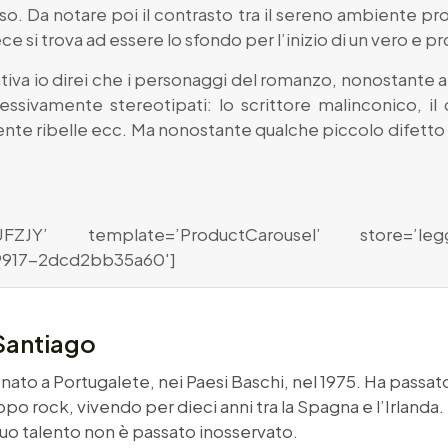
. Da notare poi il contrasto tra il sereno ambiente p
ece si trova ad essere lo sfondo per l’inizio di un vero e 
tiva io direi che i personaggi del romanzo, nonostante 
essivamente stereotipati: lo scrittore malinconico, il
cente ribelle ecc. Ma nonostante qualche piccolo difetto 
UFZJY’ template=’ProductCarousel’ store=’legg
9917-2dcd2bb35a60′]
 Santiago
nato a Portugalete, nei Paesi Baschi, nel 1975. Ha passato
uppo rock, vivendo per dieci anni tra la Spagna e l’Irlanda
suo talento non è passato inosservato.