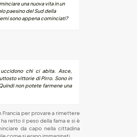
ominciare una nuova vita in un
lo paesino del Sud della
oblemi sono appena cominciati?
 uccidono chi ci abita. Asce,
tosto vittorie di Pirro. Sono in
ri. Quindi non potete farmene una
 in Francia per provare a rimettere
ha retto il peso della fama e si è
inciare da capo nella cittadina
cile come si erano immaginati.