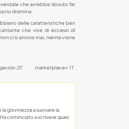
rovenzale che avrebbe dovuto far
proprio dramma.
abbiano delle caratteristiche ben
 cantante che vive di eccessi di
non ci si annoia mai, niente viene
acolo-21′ marketplace=’IT’
 la giovinezza a suonare la
. Ha cominciato a scrivere quasi