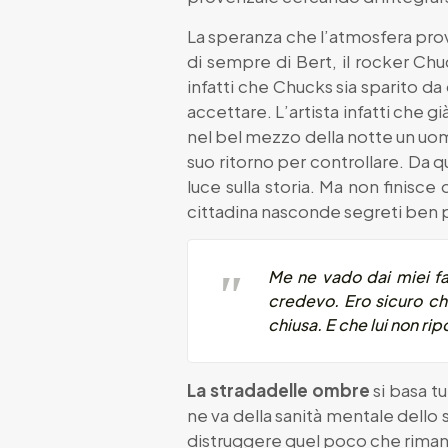
La speranza che l’atmosfera prove
di sempre di Bert, il rocker Chu
infatti che Chucks sia sparito da
accettare. L’artista infatti che 
nel bel mezzo della notte un uom
suo ritorno per controllare. Da 
luce sulla storia. Ma non finisc
cittadina nasconde segreti ben p
Me ne vado dai miei fa
credevo. Ero sicuro ch
chiusa. E che lui non ri
La stradadelle ombre
si basa t
ne va della sanità mentale dello
distruggere quel poco che rimane