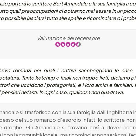
nizio porterà lo scrittore Bert Amandale e la sua famiglia a c
tto quali preoccupazioni ci potranno mai essere in un picco
 possibile lasciarsi tutto alle spalle e ricominciare o i pr
Valutazione del recensore
crivo romanzi nei quali i cattivi saccheggiano le case,
tatura. Tanto ketchup e finali non troppo lieti, diciamo piut
rittori che uccidono i protagonisti, e i loro amici e familia
 pensieri nefasti. In ogni caso, qualcosa non quadrava.
andale si trasferisce con la sua famiglia dall’Inghilterra
ccesso del suo romanzo d’esordio infatti lo scrittore non 
 e droghe. Gli Amandale si trovano così a dover ricom
i con la comunità locale, ma ricominciar non sarà così fa