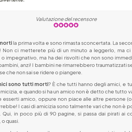
Valutazione del recensore
 morti
la prima volta e sono rimasta sconcertata. La seco
! Non ci metterete più di un minuto a leggerlo, ma ci
o impegnativo, ma ha dei risvolti che non sono immedia
 bambini, anzi! I bambini ne rimarrebbero traumatizzati s
ese che non sai se ridere o piangere.
mici sono tutti morti
? È che tutti hanno degli amici, e t
amicizia, e quando si ha un amico non è detto che tutto 
 esserti amico, oppure non piace alle altre persone (o
bbe! I casi di amicizia sono talmente vari che non è pos
. Qui, in poco più di 90 pagine, si passa dai pirati ai c
 o quasi.