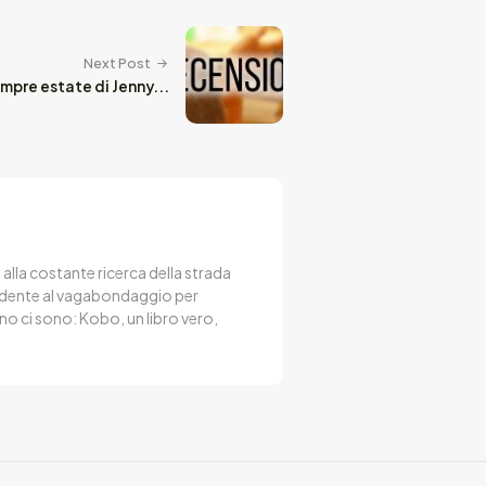
Next Post
empre estate di Jenny...
, alla costante ricerca della strada
endente al vagabondaggio per
no ci sono: Kobo, un libro vero,