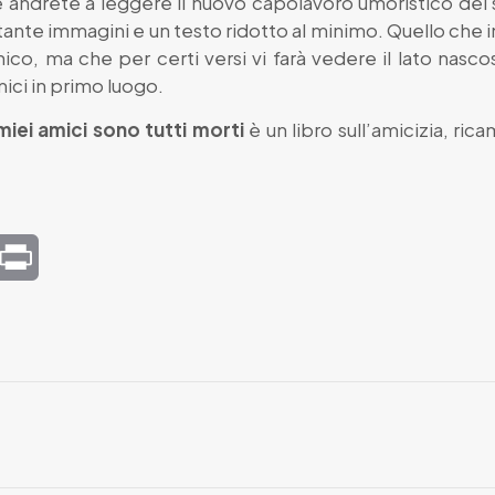
andrete a leggere il nuovo capolavoro umoristico del s
ante immagini e un testo ridotto al minimo. Quello che 
nico, ma che per certi versi vi farà vedere il lato nasco
ici in primo luogo.
 miei amici sono tutti morti
è un libro sull’amicizia, ric
mail
Print