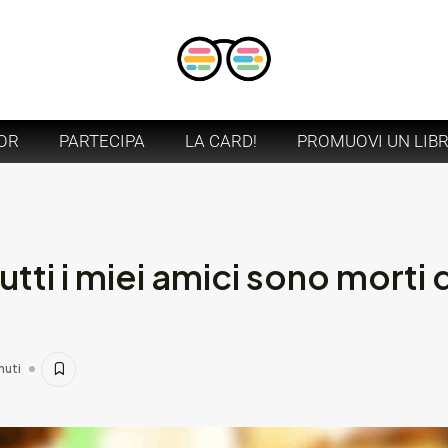
OR
PARTECIPA
LA CARD!
PROMUOVI UN LIB
utti i miei amici sono morti
nuti