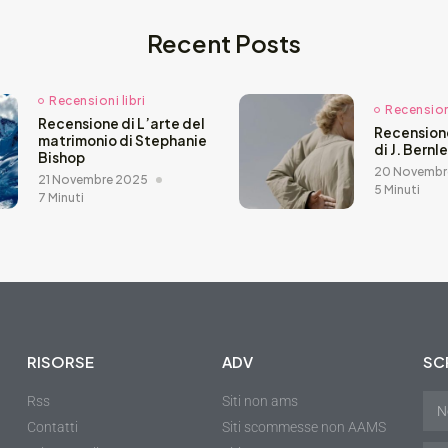
Recent Posts
Recensioni libri
Recensioni
Recensione di L’arte del
Recension
matrimonio di Stephanie
di J. Bernl
Bishop
20 Novembr
21 Novembre 2025
5 Minuti
7 Minuti
RISORSE
ADV
SCR
Rss
Siti non ams
Contatti
Siti scommesse non AAMS