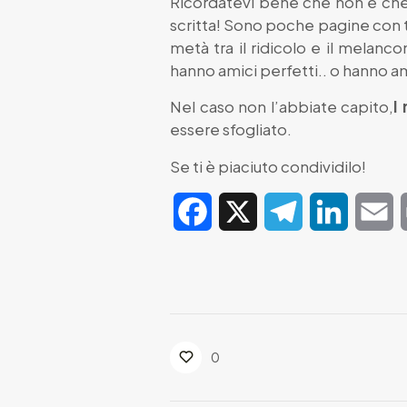
Ricordatevi bene che non è che 
scritta! Sono poche pagine con t
metà tra il ridicolo e il melanco
hanno amici perfetti.. o hanno am
Nel caso non l’abbiate capito,
I
essere sfogliato.
Se ti è piaciuto condividilo!
Facebook
X
Telegram
LinkedIn
E
0