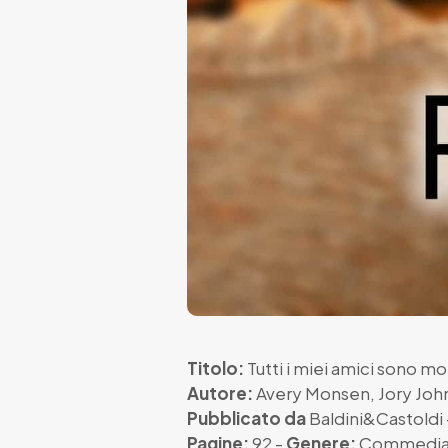
Titolo:
Tutti i miei amici sono mo
Autore:
Avery Monsen
,
Jory Joh
Pubblicato da
Baldini&Castoldi
Pagine:
92 -
Genere:
Commedia