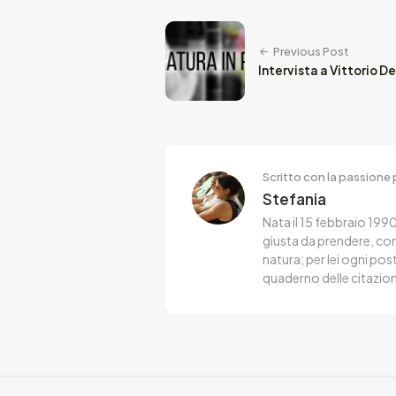
Previous Post
Intervista a Vittorio D
Scritto con la passione p
Stefania
Nata il 15 febbraio 1990
giusta da prendere, co
natura; per lei ogni po
quaderno delle citazion