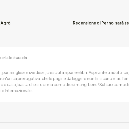
e Agrò
Recensione di Per noi sarà s
er la lettura da
, parla inglese e svedese, cresciuta a pane e libri. Aspirante traduttrice
n un'unica prerogativa: che le pagine da leggere non finiscano mai. T
sto è casa, basta che si dorma comodi e si mangi bene! Sul suo comodi
i e Internazionale.