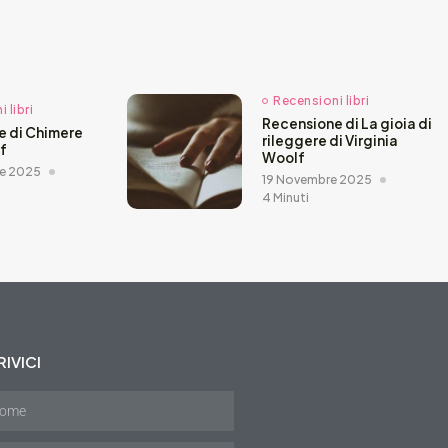
Recensioni libri
 libri
Recensione di La gioia di
e di Chimere
rileggere di Virginia
ef
Woolf
e 2025
19 Novembre 2025
4 Minuti
IVICI