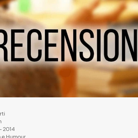
rti
n
- 2014
 e Humour