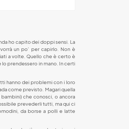
nda ho capito dei doppi sensi. La
 vorrà un po’ per capirlo. Non è
ti a volte. Quello che è certo è
e lo prendessero in mano. In certi
utti hanno dei problemi con i loro
vada come previsto. Magari quella
 bambini) che conosci, o ancora
sibile prevederli tutti, ma qui ci
omodini, da borse a polli e latte