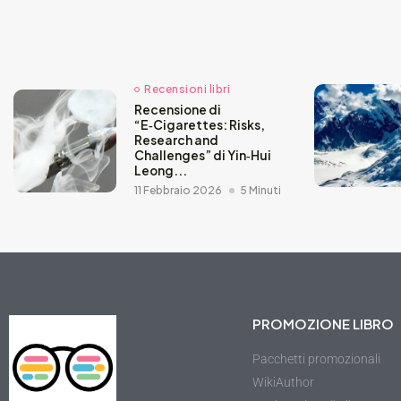
Recensioni libri
Recensione di
“E‑Cigarettes: Risks,
Research and
Challenges” di Yin‑Hui
Leong...
11 Febbraio 2026
5 Minuti
PROMOZIONE LIBRO
Pacchetti promozionali
WikiAuthor