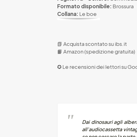
Formato disponibile:
Brossura
Collana:
Le boe
📗
Acquista scontato su ibs.it
📙
Amazon (spedizione gratuita)
✪ Le recensioni dei lettori su
Goo
Dai dinosauri agli albe
all’audiocassetta
vinta
se non cercare la parte