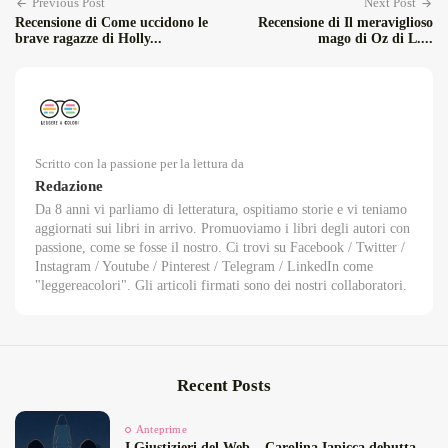
Previous Post
Next Post
Recensione di Come uccidono le
Recensione di Il meraviglioso
brave ragazze di Holly...
mago di Oz di L....
Scritto con la passione per la lettura da
Redazione
Da 8 anni vi parliamo di letteratura, ospitiamo storie e vi teniamo
aggiornati sui libri in arrivo. Promuoviamo i libri degli autori con
passione, come se fosse il nostro. Ci trovi su Facebook / Twitter /
Instagram / Youtube / Pinterest / Telegram / LinkedIn come
"leggereacolori". Gli articoli firmati sono dei nostri collaboratori.
Recent Posts
Anteprime
I Giustizieri del Web – Carolina Iapicca debutta