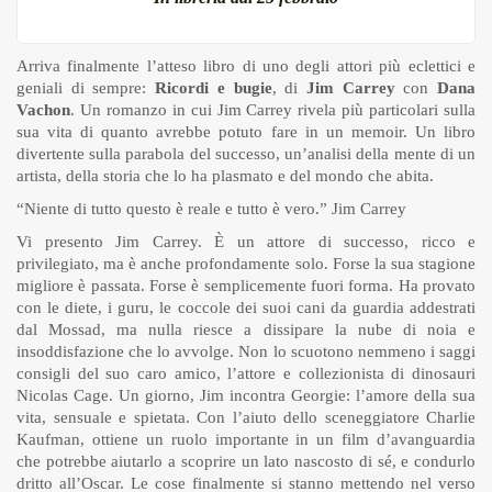
Arriva finalmente l’atteso libro di uno degli attori più eclettici e
geniali di sempre:
Ricordi e bugie
, di
Jim Carrey
con
Dana
Vachon
. Un romanzo in cui Jim Carrey rivela più particolari sulla
sua vita di quanto avrebbe potuto fare in un memoir. Un libro
divertente sulla parabola del successo, un’analisi della mente di un
artista, della storia che lo ha plasmato e del mondo che abita.
“Niente di tutto questo è reale e tutto è vero.” Jim Carrey
Vi presento Jim Carrey. È un attore di successo, ricco e
privilegiato, ma è anche profondamente solo. Forse la sua stagione
migliore è passata. Forse è semplicemente fuori forma. Ha provato
con le diete, i guru, le coccole dei suoi cani da guardia addestrati
dal Mossad, ma nulla riesce a dissipare la nube di noia e
insoddisfazione che lo avvolge. Non lo scuotono nemmeno i saggi
consigli del suo caro amico, l’attore e collezionista di dinosauri
Nicolas Cage. Un giorno, Jim incontra Georgie: l’amore della sua
vita, sensuale e spietata. Con l’aiuto dello sceneggiatore Charlie
Kaufman, ottiene un ruolo importante in un film d’avanguardia
che potrebbe aiutarlo a scoprire un lato nascosto di sé, e condurlo
dritto all’Oscar. Le cose finalmente si stanno mettendo nel verso