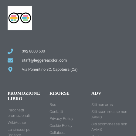
392 8000 500
staff@leggereacolori.com
Via Ponentino 3C, Capoterra (Ca)
PROMOZIONE
RISORSE
ADV
LIBRO
Rss
Siti non ams
Pacchetti
Contatti
Siti scommesse non
promozionali
AAMS
Privacy Policy
WikiAuthor
Siti scommesse non
Cookie Policy
La sinossi per
AAMS
Collabora
l'editore