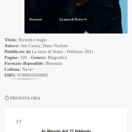
Titolo:
Ricordi e bugie
Autore:
Jim Carrey
,
Dana Vachon
Pubblicato da
La nave di Teseo
- Febbraio 2021
Pagine:
320 -
Genere:
Biografico
Formato disponibile:
Brossura
Collana:
Nave+
ISBN:
9788893950985
⏱
PRENOTA ORA
In libreria dal 25 febbraio