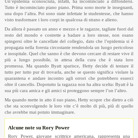
Un’epidemia sconosciuta, infatti, ha incominciato a diffondersi.
Tutto è incominciato piano piano. Prima sono morte le insegnanti,
una dopo l’altra. Poi sono state infettate le studentesse, che hanno
visto trasformare i loro corpi in qualcosa di strano e alieno.
Da allora è passato un anno e mezzo e le ragazze, tagliate fuori dal
resto del mondo e costrette a badare a loro stesse, non osano
spingersi oltre le cancellate del collegio, dato che l’epidemia si è
propagata nella foresta circostante rendendola un luogo pericoloso
e inospitale. Quel che sanno è che devono cercare di restare vive il
più a lungo possibile, in attesa della cura che è stata loro
promessa. Ma quando Byatt sparisce, Hetty decide di tentare il
tutto per tutto pur di trovarla, anche se questo significa violare la
quarantena e andare incontro agli orrori che potrebbero esserci
oltre il cancello. Dopotutto la ragazza non ha altra scelta: Byatt è la
sua più cara amica e gli amici si proteggono sempre l’un l’altro.
Ma quando mette in atto il suo piano, Hetty scopre che dietro a ciò
che sta sconvolgendo le loro vite c’è molto di più, più di quello
che avrebbe mai potuto immaginare.
Alcune note su Rory Power
Rory Power, giovane scrittrice americana, rappresenta una