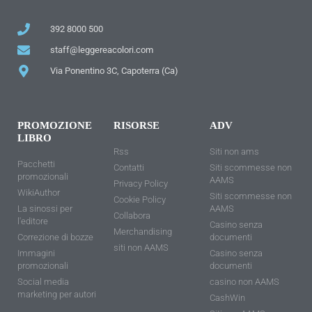
392 8000 500
staff@leggereacolori.com
Via Ponentino 3C, Capoterra (Ca)
PROMOZIONE
RISORSE
ADV
LIBRO
Rss
Siti non ams
Pacchetti
Contatti
Siti scommesse non
promozionali
AAMS
Privacy Policy
WikiAuthor
Siti scommesse non
Cookie Policy
La sinossi per
AAMS
Collabora
l'editore
Casino senza
Merchandising
Correzione di bozze
documenti
siti non AAMS
Immagini
Casino senza
promozionali
documenti
Social media
casino non AAMS
marketing per autori
CashWin