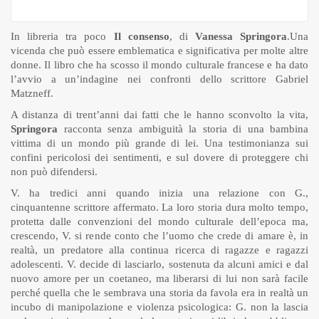
In libreria tra poco
Il consenso
, di
Vanessa Springora
.Una
vicenda che può essere emblematica e significativa per molte altre
donne. Il libro che ha scosso il mondo culturale francese e ha dato
l’avvio a un’indagine nei confronti dello scrittore Gabriel
Matzneff.
A distanza di trent’anni dai fatti che le hanno sconvolto la vita,
Springora
racconta senza ambiguità la storia di una bambina
vittima di un mondo più grande di lei. Una testimonianza sui
confini pericolosi dei sentimenti, e sul dovere di proteggere chi
non può difendersi.
V. ha tredici anni quando inizia una relazione con G.,
cinquantenne scrittore affermato. La loro storia dura molto tempo,
protetta dalle convenzioni del mondo culturale dell’epoca ma,
crescendo, V. si rende conto che l’uomo che crede di amare è, in
realtà, un predatore alla continua ricerca di ragazze e ragazzi
adolescenti. V. decide di lasciarlo, sostenuta da alcuni amici e dal
nuovo amore per un coetaneo, ma liberarsi di lui non sarà facile
perché quella che le sembrava una storia da favola era in realtà un
incubo di manipolazione e violenza psicologica: G. non la lascia