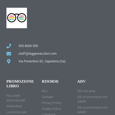
392 8000 500
staff@leggereacolori.com
Via Ponentino 3C, Capoterra (Ca)
PROMOZIONE
RISORSE
ADV
LIBRO
Rss
Siti non ams
Pacchetti
Contatti
Siti scommesse non
promozionali
AAMS
Privacy Policy
WikiAuthor
Siti scommesse non
Cookie Policy
La sinossi per
AAMS
Collabora