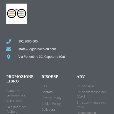
392 8000 500
staff@leggereacolori.com
Via Ponentino 3C, Capoterra (Ca)
PROMOZIONE
RISORSE
ADV
LIBRO
Rss
Siti non ams
Pacchetti
Contatti
Siti scommesse non
promozionali
AAMS
Privacy Policy
WikiAuthor
Siti scommesse non
Cookie Policy
La sinossi per
AAMS
Collabora
l'editore
Casino senza