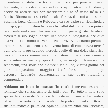
il sentimento stabilitosi tra loro non era più puro e onesto.
Leonardo, stanco di questa condizione apparentemente frustrante,
decide di lasciarla per non sacrificare più né sé stesso né la sua
felicità. Ritorna nella sua città natale, Verona, dai suoi amici storici
Susanna, Luca, Camilla e Rebecca e da suo padre per ricominciare
da capo, per riprendere in mano le redini della sua vita e potersi
finalmente realizzare. Per iniziare con il piede giusto decide di
avverare il suo sogno: aprirsi uno studio di fotografia- che dista
una ventina di minuti da Verona. Nell’arrivarvi Leonardo prende il
treno e inaspettatamente esso diventa fonte di contentezza perché
ogni giorno il suo sguardo incrocia quello di una dolce signorina,
Sara. Con essa consuma un amore platonico che successivamente
si tramuterà in vero e proprio Amore, un uragano di emozioni e
sentimenti, una storia che esclude i ma e i se, vissuta giorno per
giorno con passione e coraggio ed è ciò, che solo dopo un lungo
percorso, Leonardo accantonando le sue paure riuscirà a
comprendere.
Abbiamo un bacio in sospeso (io e te)
si presenta essere un
romanzo che sprizza amore da tutti i pori. Per tutto il libro sono
sparse definizioni dell’amore e del modo in cui amare. Leonardo si
ritrova in un vortice di sentimenti che lo porteranno ad abbattere le
sue più radicate paure ed opinioni. Amare vuol dire rischiare,