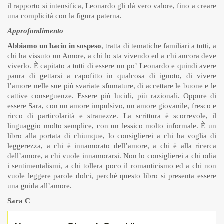
il rapporto si intensifica, Leonardo gli dà vero valore, fino a creare
una complicità con la figura paterna.
Approfondimento
Abbiamo un bacio in sospeso
, tratta di tematiche familiari a tutti, a
chi ha vissuto un Amore, a chi lo sta vivendo ed a chi ancora deve
viverlo. È capitato a tutti di essere un po’ Leonardo e quindi avere
paura di gettarsi a capofitto in qualcosa di ignoto, di vivere
l’amore nelle sue più svariate sfumature, di accettare le buone e le
cattive conseguenze. Essere più lucidi, più razionali. Oppure di
essere Sara, con un amore impulsivo, un amore giovanile, fresco e
ricco di particolarità e stranezze. La scrittura è scorrevole, il
linguaggio molto semplice, con un lessico molto informale. È un
libro alla portata di chiunque, lo consiglierei a chi ha voglia di
leggerezza, a chi è innamorato dell’amore, a chi è alla ricerca
dell’amore, a chi vuole innamorarsi. Non lo consiglierei a chi odia
i sentimentalismi, a chi tollera poco il romanticismo ed a chi non
vuole leggere parole dolci, perché questo libro si presenta essere
una guida all’amore.
Sara C