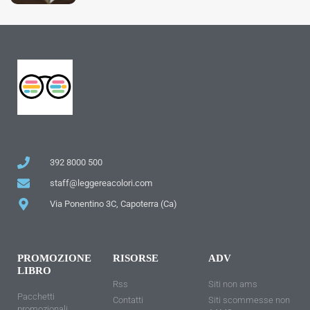
392 8000 500
staff@leggereacolori.com
Via Ponentino 3C, Capoterra (Ca)
PROMOZIONE
RISORSE
ADV
LIBRO
Rss
Siti non ams
Pacchetti
Contatti
Siti scommesse non
promozionali