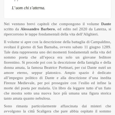
L’ uom chi s’atterna.
Nei ventuno brevi capitoli che compongono il volume
Dante
scritto da
Alessandro Barbero
, ed edito nel 2020 da Laterza, si
ripercorrono le tappe fondamentali della vita dell’Alighieri.
Il volume si apre con la descrizione della battaglia di Campaldino,
svoltasi il giorno di San Barnaba, ovvero sabato 11 giugno 1289.
Tale data rappresenta uno dei momenti fondamentali nella vita del
sommo poeta che all’epoca era solo un giovane feditore
fiorentino. Si procede poi con la descrizione della famiglia e della
donna amata, la famosa Beatrice Portinari, per cui Dante nutrì un
amore eterno, seppur platonico. Ampio spazio è dedicato
all’impegno politico di Dante e alla descrizione d’una inedita
Firenze Medievale, per poi proseguire con l’esilio ed infine la
morte del poeta per malaria. Un libro da leggere tutto d’un fiato
che mostra sotto una nuova luce più umana una figura storica
tanto amata quanto nebulosa.
Sono rimasta particolarmente affascinata dai misteri che
avvolgono la città Scaligera che pare abbia ospitato il sommo