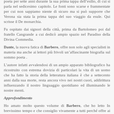
poeta per sette anni durante la sua prima tappa dell’esilio, di cui si
parla nel sedicesimo capitolo. Le fonti sono scarse e frammentate
per cui non sappiamo niente di sicuro ma si può supporre che
Verona sia stata la prima tappa del suo viaggio da esule. Qui
scrisse il De monarchia.
Fu ospitato dai signori della città, prima da Bartolomeo poi dal
fratello Cangrande a cui dedicò ampio spazio nel Paradiso della
Divina Commedia.
Dante,
la nuova fatica di
Barbero
, offre non solo agli specialisti in
materia ma anche ai lettori più frivoli un’affascinante biografia sul
sommo poeta .
L’autore infatti avvalendosi di un ampio apparato bibliografico ha
ricostruito con estrema dovizia di particolari la vita di un uomo
che ha fatto la storia della letteratura italiana è che a settecento
anni dalla sua morte, resta ancora vivo nei nostri cuori, addirittura
influenzando il nostro linguaggio quotidiano ed illuminando le
nostre menti.
Approfondimento
Ho amato molto questo volume di
Barbero
, che ho letto In
brevissimo tempo e che consiglio vivamente a tutti perché offre ai