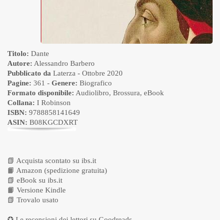
Titolo:
Dante
Autore:
Alessandro Barbero
Pubblicato da
Laterza
- Ottobre 2020
Pagine:
361 -
Genere:
Biografico
Formato disponibile:
Audiolibro
,
Brossura
,
eBook
Collana:
I Robinson
ISBN:
9788858141649
ASIN:
B08KGCDXRT
📗
Acquista scontato su ibs.it
📙
Amazon (spedizione gratuita)
📗
eBook su ibs.it
📙
Versione Kindle
📗
Trovalo usato
✪ Le recensioni dei lettori su
Goodreads