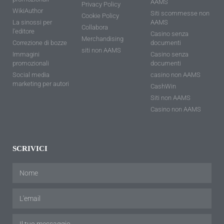
AAMS
Privacy Policy
WikiAuthor
Siti scommesse non
Cookie Policy
La sinossi per
AAMS
Collabora
l'editore
Casino senza
Merchandising
Correzione di bozze
documenti
siti non AAMS
Immagini
Casino senza
promozionali
documenti
Social media
casino non AAMS
marketing per autori
CashWin
Siti non AAMS
Casino non AAMS
SCRIVICI