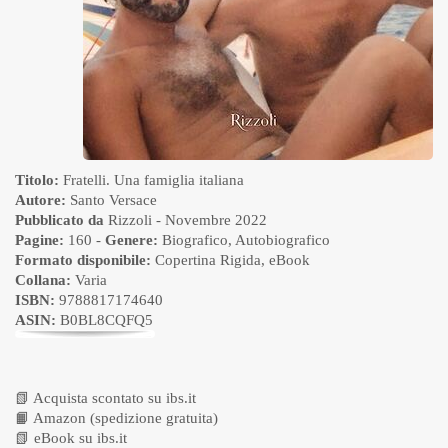
Titolo:
Fratelli. Una famiglia italiana
Autore:
Santo Versace
Pubblicato da
Rizzoli
- Novembre 2022
Pagine:
160 -
Genere:
Biografico
,
Autobiografico
Formato disponibile:
Copertina Rigida
,
eBook
Collana:
Varia
ISBN:
9788817174640
ASIN:
B0BL8CQFQ5
📗
Acquista scontato su ibs.it
📙
Amazon (spedizione gratuita)
📗
eBook su ibs.it