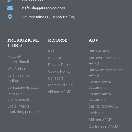
staff@leggereacolori.com
Via Ponentino 3C, Capoterra (Ca)
PROMOZIONE
RISORSE
ADV
LIBRO
Rss
Siti non ams
Pacchetti
Contatti
Siti scommesse non
promozionali
AAMS
Privacy Policy
WikiAuthor
Siti scommesse non
Cookie Policy
La sinossi per
AAMS
Collabora
l'editore
Casino senza
Merchandising
Correzione di bozze
documenti
siti non AAMS
Immagini
Casino senza
promozionali
documenti
Social media
casino non AAMS
marketing per autori
CashWin
Siti non AAMS
Casino non AAMS