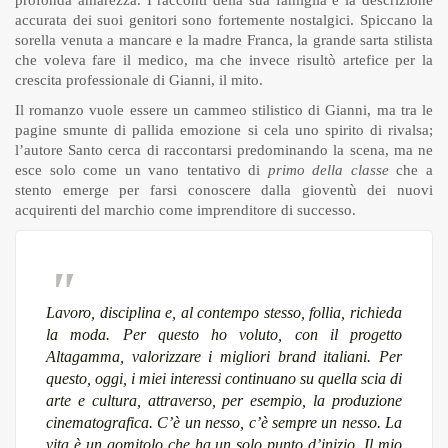
profonda amarezza. I racconti della sua famiglia e la descrizione
accurata dei suoi genitori sono fortemente nostalgici. Spiccano la
sorella venuta a mancare e la madre Franca, la grande sarta stilista
che voleva fare il medico, ma che invece risultò artefice per la
crescita professionale di Gianni, il mito.
Il romanzo vuole essere un cammeo stilistico di Gianni, ma tra le
pagine smunte di pallida emozione si cela uno spirito di rivalsa;
l’autore Santo cerca di raccontarsi predominando la scena, ma ne
esce solo come un vano tentativo di
primo della classe
che a
stento emerge per farsi conoscere dalla gioventù dei nuovi
acquirenti del marchio come imprenditore di successo.
Lavoro, disciplina e, al contempo stesso, follia, richieda
la moda. Per questo ho voluto, con il progetto
Altagamma, valorizzare i migliori brand italiani. Per
questo, oggi, i miei interessi continuano su quella scia di
arte e cultura, attraverso, per esempio, la produzione
cinematografica. C’è un nesso, c’è sempre un nesso. La
vita è un gomitolo che ha un solo punto d’inizio. Il mio