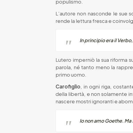
populismo.
L’autore non nasconde le sue s
rende la lettura fresca e coinvol
In principio era il Verbo,
Lutero imperniò la sua riforma su
parola, né tanto meno la rapprese
primo uomo.
Carofiglio
, in ogni riga, costan
della libertà, e non solamente in
nascere mostri ignoranti e abomin
Io non amo Goethe. Ma so