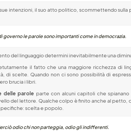
 sue intenzioni, il suo atto politico, scommettendo sulla 
 di governo le parole sono importanti come in democrazia.
to del linguaggio determini inevitabilmente una dimin
etutamente il fatto che una maggiore ricchezza di li
tà, di scelte. Quando non ci sono possibilità di espres
ro brucia i libri.
 delle parole
parte con alcuni capitoli che spianano 
ervello del lettore. Qualche colpo è finito anche al petto
 specifiche: scelta e popolo.
erciò odio chi non parteggia, odio gli indifferenti.