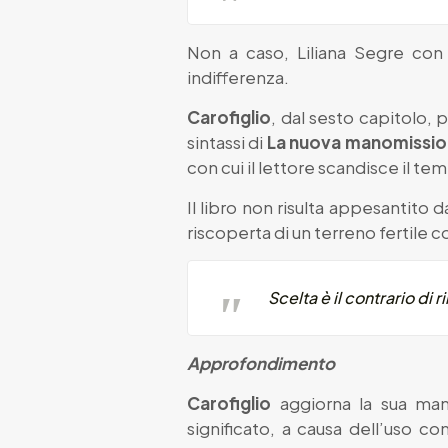
Non a caso, Liliana Segre con
indifferenza.
Carofiglio
, dal sesto capitolo, 
sintassi di
La nuova manomission
con cui il lettore scandisce il 
Il libro non risulta appesantito
riscoperta di un terreno fertile 
Scelta è il contrario di 
Approfondimento
Carofiglio
aggiorna la sua man
significato, a causa dell’uso co