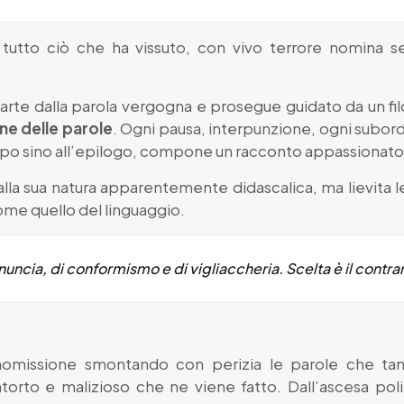
 tutto ciò che ha vissuto, con vivo terrore nomina
parte dalla parola vergogna e prosegue guidato da un fil
e delle parole
. Ogni pausa, interpunzione, ogni subord
tempo sino all’epilogo, compone un racconto appassionato
 dalla sua natura apparentemente didascalica, ma lievita
come quello del linguaggio.
rinuncia, di conformismo e di vigliaccheria. Scelta è il contr
omissione smontando con perizia le parole che tant
ntorto e malizioso che ne viene fatto. Dall’ascesa polit