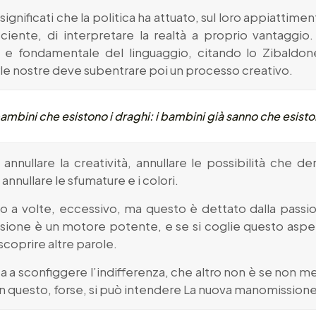
i significati che la politica ha attuato, sul loro appiatti
ente, di interpretare la realtà a proprio vantaggio
e e fondamentale del linguaggio, citando lo Zibaldon
le nostre deve subentrare poi un processo creativo.
ambini che esistono i draghi: i bambini già sanno che esisto
a annullare la creatività, annullare le possibilità che de
annullare le sfumature e i colori.
 a volte, eccessivo, ma questo è dettato dalla passio
ssione è un motore potente, e se si coglie questo aspetto
iscoprire altre parole.
orta a sconfiggere l’indifferenza, che altro non è se no
. In questo, forse, si può intendere La nuova manomissio