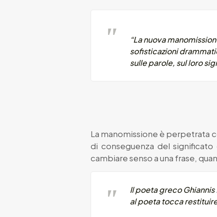
“La nuova manomissione 
sofisticazioni drammatic
sulle parole, sul loro si
La manomissione è perpetrata con 
di conseguenza del significato
cambiare senso a una frase, quan
Il poeta greco Ghiannis
al poeta tocca restituire