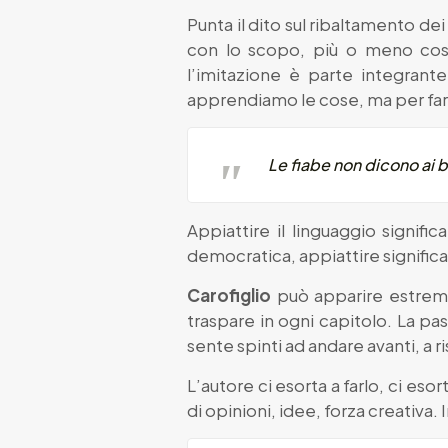
Punta il dito sul ribaltamento de
con lo scopo, più o meno cosci
l’imitazione è parte integrant
apprendiamo le cose, ma per far
Le fiabe non dicono ai b
Appiattire il linguaggio signific
democratica, appiattire significa 
Carofiglio
può apparire estremo
traspare in ogni capitolo. La pa
sente spinti ad andare avanti, a r
L’autore ci esorta a farlo, ci es
di opinioni, idee, forza creativa