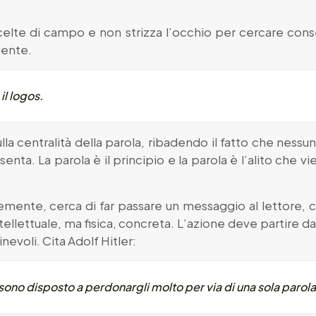
celte di campo e non strizza l’occhio per cercare con
gente.
 il logos.
lla centralità della parola, ribadendo il fatto che nessun 
nta. La parola è il principio e la parola è l’alito che vi
temente, cerca di far passare un messaggio al lettore, ci
tellettuale, ma fisica, concreta. L’azione deve partire d
evoli. Cita Adolf Hitler:
no disposto a perdonargli molto per via di una sola parola: ‘