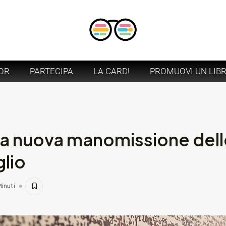
OR
PARTECIPA
LA CARD!
PROMUOVI UN LIB
a nuova manomissione delle
glio
Minuti