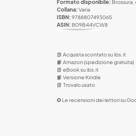
Formato disponibile:
Brossura
,
Collana:
Varia
ISBN:
9788807493065
ASIN:
B09B44VCW8
📗
Acquista scontato su ibs.it
📙
Amazon (spedizione gratuita)
📗
eBook su ibs.it
📙
Versione Kindle
📗
Trovalo usato
✪ Le recensioni dei lettori su
Goo