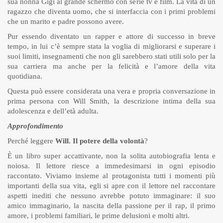
sua nonna Gigi al grande schermo con serie tv e film. La vita di un
ragazzo che diventa uomo, che si interfaccia con i primi problemi
che un marito e padre possono avere.
Pur essendo diventato un rapper e attore di successo in breve
tempo, in lui c’è sempre stata la voglia di migliorarsi e superare i
suoi limiti, insegnamenti che non gli sarebbero stati utili solo per la
sua carriera ma anche per la felicità e l’amore della vita
quotidiana.
Questa può essere considerata una vera e propria conversazione in
prima persona con Will Smith, la descrizione intima della sua
adolescenza e dell’età adulta.
Approfondimento
Perché leggere
Will. Il potere della volontà
?
È un libro super accattivante, non la solita autobiografia lenta e
noiosa. Il lettore riesce a immedesimarsi in ogni episodio
raccontato. Viviamo insieme al protagonista tutti i momenti più
importanti della sua vita, egli si apre con il lettore nel raccontare
aspetti inediti che nessuno avrebbe potuto immaginare: il suo
amico immaginario, la nascita della passione per il rap, il primo
amore, i problemi familiari, le prime delusioni e molti altri.