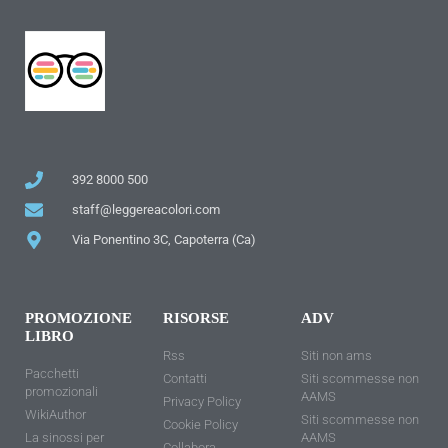
392 8000 500
staff@leggereacolori.com
Via Ponentino 3C, Capoterra (Ca)
PROMOZIONE
RISORSE
ADV
LIBRO
Rss
Siti non ams
Pacchetti
Contatti
Siti scommesse non
promozionali
AAMS
Privacy Policy
WikiAuthor
Siti scommesse non
Cookie Policy
La sinossi per
AAMS
Collabora