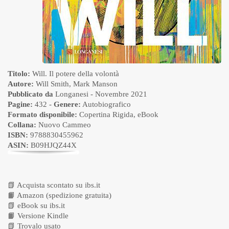
Titolo:
Will. Il potere della volontà
Autore:
Will Smith
,
Mark Manson
Pubblicato da
Longanesi
- Novembre 2021
Pagine:
432 -
Genere:
Autobiografico
Formato disponibile:
Copertina Rigida
,
eBook
Collana:
Nuovo Cammeo
ISBN:
9788830455962
ASIN:
B09HJQZ44X
📗
Acquista scontato su ibs.it
📙
Amazon (spedizione gratuita)
📗
eBook su ibs.it
📙
Versione Kindle
📗
Trovalo usato