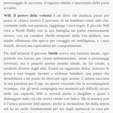
personaggio di successo, il ragazzo timido e spaventato della porta
accanto.
Will. Il potere della volontà
è un libro che analizza passo per
passo in chiave ironica il percorso di un bambino come altri che,
credendo nelle sue passioni, raggiunge i suoi sogni. Il piccolo Will
vive a North Philly con la sua famiglia; un padre estremamente
severo, con un carattere ribelle temprato dalla vita militare, una
madre affettuosa che spicca per coraggio ed intelligenza, e i suoi
fratelli, diversi ma equivalenti nei comportamenti.
Fin dall’infanzia il giovane
Smith
aveva una fantasia innata, ogni
pretesto era buono per creare ambientazioni, storie e personaggi
inventati, ma è proprio questo mondo ideale, da lui creato, a
renderlo diverso dagli altri. Essere un ragazzino dolce, insicuro lo
porta a non reagire davanti a violenze familiari, una paura che
destabilizza a tal punto da bloccare ogni azione. L’autore racconta
la sua passione per il rap, un amore viscerale che lo accompagnerà
ovunque, che gli terrà compagnia nei momenti più difficili; sicuro
delle sue capacità, Will si troverà anche a sbagliare e quasi a
distruggere tutto ciò che aveva creato con fatica. Ma la musica non
è l’unica passione dell’autore, anche la recitazione fin dalla tenera
età ha un ruolo fondamentale per lui; dagli spettacoli in casa per