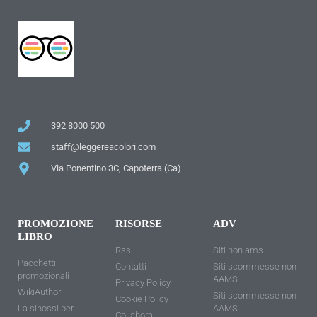
392 8000 500
staff@leggereacolori.com
Via Ponentino 3C, Capoterra (Ca)
PROMOZIONE
RISORSE
ADV
LIBRO
Rss
Siti non ams
Pacchetti
Contatti
Siti scommesse non
promozionali
AAMS
Privacy Policy
WikiAuthor
Siti scommesse non
Cookie Policy
La sinossi per
AAMS
Collabora