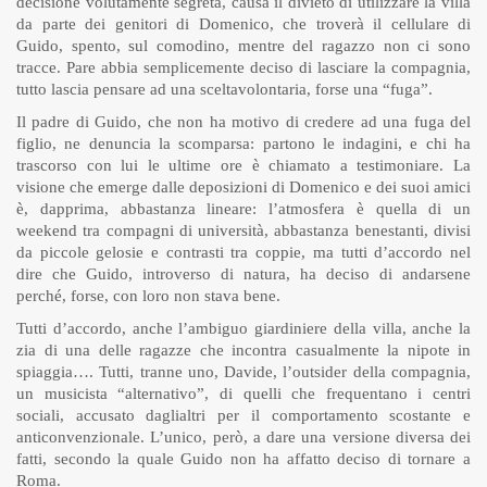
decisione volutamente segreta, causa il divieto di utilizzare la villa
da parte dei genitori di Domenico, che troverà il cellulare di
Guido, spento, sul comodino, mentre del ragazzo non ci sono
tracce. Pare abbia semplicemente deciso di lasciare la compagnia,
tutto lascia pensare ad una sceltavolontaria, forse una “fuga”.
Il padre di Guido, che non ha motivo di credere ad una fuga del
figlio, ne denuncia la scomparsa: partono le indagini, e chi ha
trascorso con lui le ultime ore è chiamato a testimoniare. La
visione che emerge dalle deposizioni di Domenico e dei suoi amici
è, dapprima, abbastanza lineare: l’atmosfera è quella di un
weekend tra compagni di università, abbastanza benestanti, divisi
da piccole gelosie e contrasti tra coppie, ma tutti d’accordo nel
dire che Guido, introverso di natura, ha deciso di andarsene
perché, forse, con loro non stava bene.
Tutti d’accordo, anche l’ambiguo giardiniere della villa, anche la
zia di una delle ragazze che incontra casualmente la nipote in
spiaggia…. Tutti, tranne uno, Davide, l’outsider della compagnia,
un musicista “alternativo”, di quelli che frequentano i centri
sociali, accusato daglialtri per il comportamento scostante e
anticonvenzionale. L’unico, però, a dare una versione diversa dei
fatti, secondo la quale Guido non ha affatto deciso di tornare a
Roma.