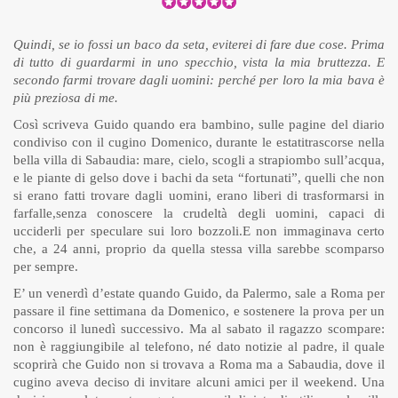
Quindi, se io fossi un baco da seta, eviterei di fare due cose. Prima
di tutto di guardarmi in uno specchio, vista la mia bruttezza. E
secondo farmi trovare dagli uomini: perché per loro la mia bava è
più preziosa di me.
Così scriveva Guido quando era bambino, sulle pagine del diario
condiviso con il cugino Domenico, durante le estatitrascorse nella
bella villa di Sabaudia: mare, cielo, scogli a strapiombo sull’acqua,
e le piante di gelso dove i bachi da seta “fortunati”, quelli che non
si erano fatti trovare dagli uomini, erano liberi di trasformarsi in
farfalle,senza conoscere la crudeltà degli uomini, capaci di
ucciderli per speculare sui loro bozzoli.
E non immaginava certo
che, a 24 anni, proprio da quella stessa villa sarebbe scomparso
per sempre.
E’ un venerdì d’estate quando Guido, da Palermo, sale a Roma per
passare il fine settimana da Domenico, e sostenere la prova per un
concorso il lunedì successivo. Ma al sabato il ragazzo scompare:
non è raggiungibile al telefono, né dato notizie al padre,
il quale
scoprirà che Guido non si trovava a Roma ma a Sabaudia, dove il
cugino aveva deciso di invitare alcuni amici per il weekend. Una