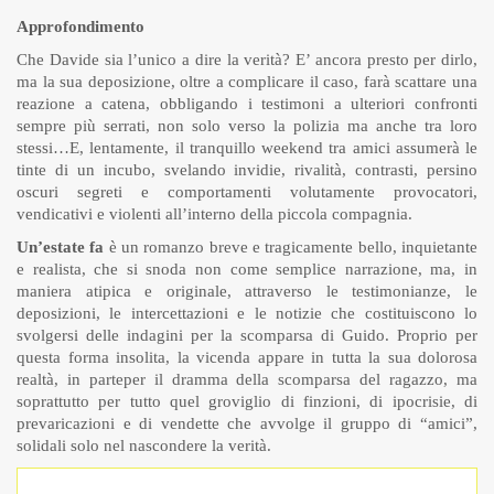
Approfondimento
Che Davide sia l’unico a dire la verità? E’ ancora presto per dirlo,
ma la sua deposizione, oltre a complicare il caso, farà scattare una
reazione a catena, obbligando i testimoni a ulteriori confronti
sempre più serrati, non solo verso la polizia ma anche tra loro
stessi…
E, lentamente, il tranquillo weekend tra amici assumerà le
tinte di un incubo, svelando invidie, rivalità, contrasti, persino
oscuri segreti e comportamenti volutamente provocatori,
vendicativi e violenti all’interno della piccola compagnia.
Un’estate fa
è un romanzo breve e tragicamente bello, inquietante
e realista, che si snoda non come semplice narrazione, ma, in
maniera atipica e originale, attraverso le testimonianze, le
deposizioni, le intercettazioni e le notizie che costituiscono lo
svolgersi delle indagini per la scomparsa di Guido. Proprio per
questa forma insolita, la vicenda appare in tutta la sua dolorosa
realtà, in parteper il dramma della scomparsa del ragazzo, ma
soprattutto per tutto quel groviglio di finzioni, di ipocrisie, di
prevaricazioni e di vendette che avvolge il gruppo di “amici”,
solidali solo nel nascondere la verità.